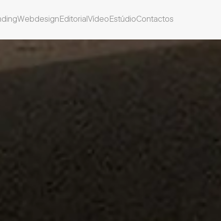
nding
Webdesign
Editorial
Vídeo
Estúdio
Contactos