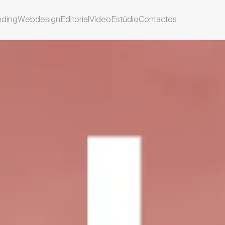
nding
Webdesign
Editorial
Vídeo
Estúdio
Contactos