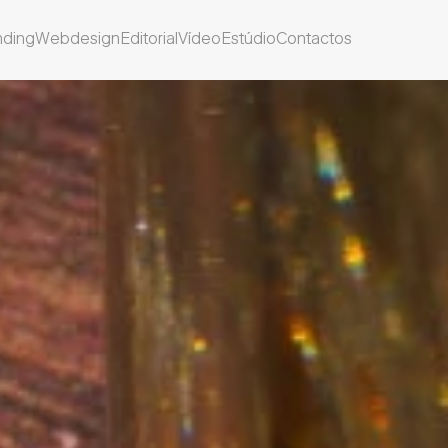
nding
Webdesign
Editorial
Vídeo
Estúdio
Contactos